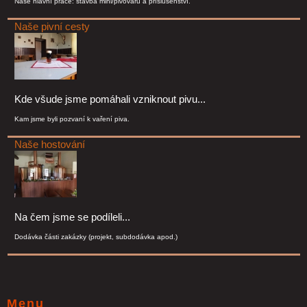
Naše hlavní práce: stavba mini/pivovarů a příslušenství.
Naše pivní cesty
Kde všude jsme pomáhali vzniknout pivu...
Kam jsme byli pozvaní k vaření piva.
Naše hostování
Na čem jsme se podíleli...
Dodávka části zakázky (projekt, subdodávka apod.)
Menu