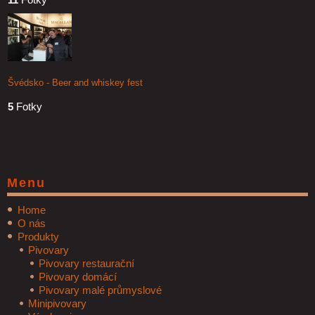
Švédsko - Beer and whiskey fest
5
Fotky
Menu
Home
O nás
Produkty
Pivovary
Pivovary restaurační
Pivovary domácí
Pivovary malé průmyslové
Minipivovary