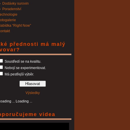
Dodávky surovin
Poradenství
echnologie
otogalerie
abídka “Right Now”
ontakt
aké přednosti má malý
ivovar?
Soustředí se na kvalitu.
Nebojí se experimentovat.
Má pestřejší výběr.
Výsledky
Loading ...
oporučujeme videa