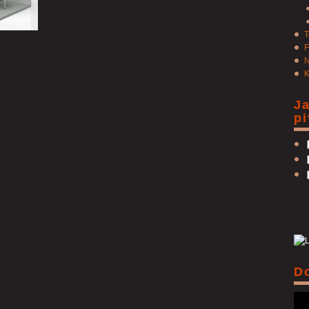
T
F
N
K
J
p
D