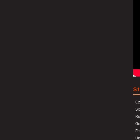
St
Cz
Sl
Ru
Ge
Fr
Un