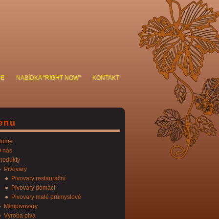
IE
NABÍDKA “RIGHT NOW”
KONTAKT
enu
Home
 nás
rodukty
Pivovary
Pivovary restaurační
Pivovary domácí
Pivovary malé průmyslové
Minipivovary
Výroba piva