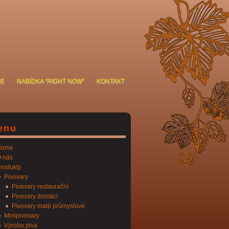
IE
NABÍDKA “RIGHT NOW”
KONTAKT
enu
Home
 nás
rodukty
Pivovary
Pivovary restaurační
Pivovary domácí
Pivovary malé průmyslové
Minipivovary
Výroba piva