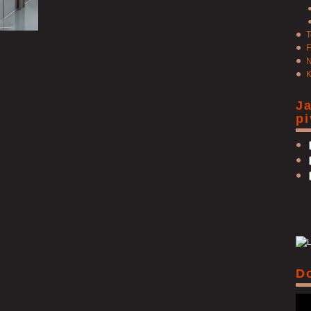
T
F
N
K
J
p
D