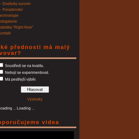
Dodávky surovin
Poradenství
echnologie
otogalerie
abídka “Right Now”
ontakt
aké přednosti má malý
ivovar?
Soustředí se na kvalitu.
Nebojí se experimentovat.
Má pestřejší výběr.
Výsledky
Loading ...
oporučujeme videa